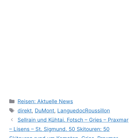
Kategorien
Reisen: Aktuelle News
Schlagwörter
direkt
,
DuMont
,
LanguedocRoussillon
Sellrain und Kühtai. Fotsch – Gries – Praxmar
– Lisens – St. Sigmund. 50 Skitouren: 50