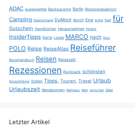
ADAC
Berlin
ausgewählte
Backpacking
Blutspendeaktion
für
Camping
DuMont
durch
Eine
fuer
Deutschland
extra
Gutschein
Handbücher
Herausnehmen
Hotels
MARCO
InsiderTipps
nach
Karte
Loose
plus
Reiseführer
POLO
Reise
ReiseAtlas
Reisen
Reisezeit
Reisehandbuch
Rezessionen
schönsten
Rucksack
Urlaub
Tipps.
Touren.
Travel
Stefan
Sprachführer
Urlaubszeit
Wanderungen
über
Wellness
Welt
zwischen
Letzter Artikel