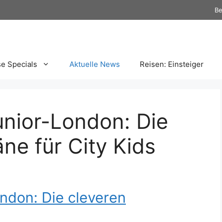
Be
se Specials
Aktuelle News
Reisen: Einsteiger
unior-London: Die
ne für City Kids
ndon: Die cleveren