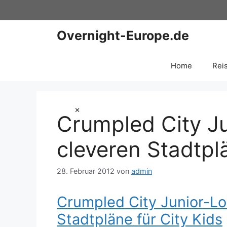
Zum
Inhalt
springen
Overnight-Europe.de
Home
Rei
×
Crumpled City J
cleveren Stadtplä
28. Februar 2012
von
admin
Crumpled City Junior-Lo
Stadtpläne für City Kids