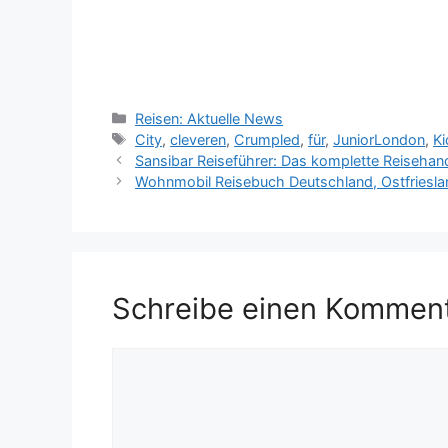
Kategorien
Reisen: Aktuelle News
Schlagwörter
City
,
cleveren
,
Crumpled
,
für
,
JuniorLondon
,
Ki
Sansibar Reiseführer: Das komplette Reiseha
Wohnmobil Reisebuch Deutschland, Ostfriesl
Schreibe einen Kommen
Kommentar