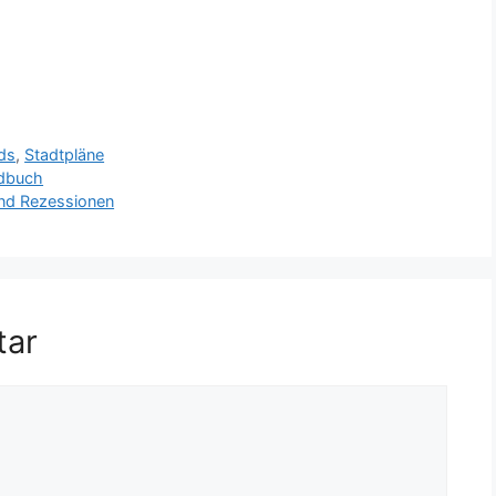
ds
,
Stadtpläne
ndbuch
and Rezessionen
tar