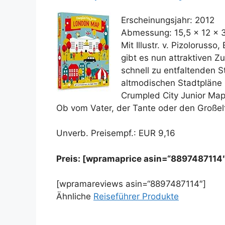
Erscheinungsjahr: 2012
Abmessung: 15,5 x 12 x 
Mit Illustr. v. Pizolorus
gibt es nun attraktiven 
schnell zu entfaltenden S
altmodischen Stadtpläne m
Crumpled City Junior Map 
Ob vom Vater, der Tante oder den Großelt
Unverb. Preisempf.: EUR 9,16
Preis: [wpramaprice asin=“8897487114
[wpramareviews asin=“8897487114″]
Ähnliche
Reiseführer Produkte