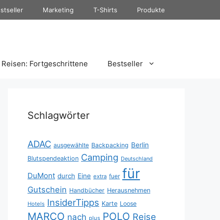
stseller
Marketing
T-Shirts
Produkte
Reisen: Fortgeschrittene
Bestseller
Schlagwörter
ADAC
Berlin
ausgewählte
Backpacking
Camping
Blutspendeaktion
Deutschland
für
DuMont
durch
Eine
fuer
extra
Gutschein
Handbücher
Herausnehmen
InsiderTipps
Karte
Loose
Hotels
MARCO
POLO
Reise
nach
plus