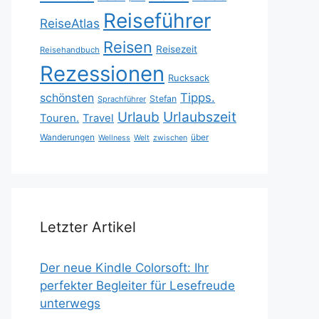
Reiseführer
ReiseAtlas
Reisen
Reisezeit
Reisehandbuch
Rezessionen
Rucksack
Tipps.
schönsten
Stefan
Sprachführer
Urlaubszeit
Urlaub
Touren.
Travel
Wanderungen
über
Wellness
Welt
zwischen
Letzter Artikel
Der neue Kindle Colorsoft: Ihr
perfekter Begleiter für Lesefreude
unterwegs