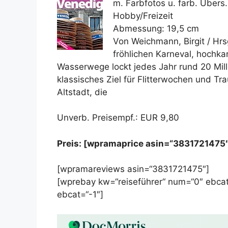
m. Farbfotos u. farb. Übers.-
Hobby/Freizeit
Abmessung: 19,5 cm
Von Weichmann, Birgit / Hrs
fröhlichen Karneval, hochka
Wasserwege lockt jedes Jahr rund 20 Milli
klassisches Ziel für Flitterwochen und Tr
Altstadt, die
Unverb. Preisempf.: EUR 9,80
Preis: [wpramaprice asin=“3831721475
[wpramareviews asin=“3831721475″]
[wprebay kw=“reiseführer“ num=“0″ ebcat
ebcat=“-1″]