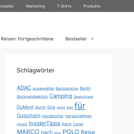
stseller
Marketing
T-Shirts
Produkte
Reisen: Fortgeschrittene
Bestseller
Schlagwörter
ADAC
Berlin
ausgewählte
Backpacking
Camping
Blutspendeaktion
Deutschland
für
DuMont
durch
Eine
fuer
extra
Gutschein
Handbücher
Herausnehmen
InsiderTipps
Karte
Loose
Hotels
MARCO
POLO
Reise
nach
plus