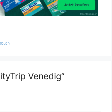
ndbuch
tyTrip Venedig“