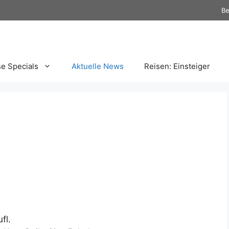
Be
se Specials
Aktuelle News
Reisen: Einsteiger
fl.