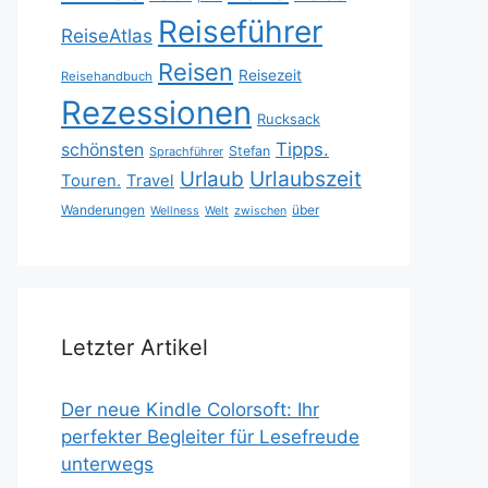
Reiseführer
ReiseAtlas
Reisen
Reisezeit
Reisehandbuch
Rezessionen
Rucksack
Tipps.
schönsten
Stefan
Sprachführer
Urlaubszeit
Urlaub
Touren.
Travel
Wanderungen
über
Wellness
Welt
zwischen
Letzter Artikel
Der neue Kindle Colorsoft: Ihr
perfekter Begleiter für Lesefreude
unterwegs