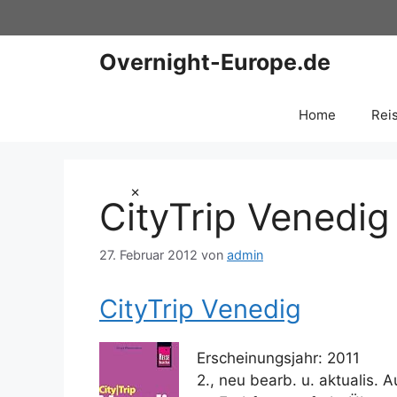
Zum
Inhalt
springen
Overnight-Europe.de
Home
Rei
×
CityTrip Venedig
27. Februar 2012
von
admin
CityTrip Venedig
Erscheinungsjahr: 2011
2., neu bearb. u. aktualis. Au