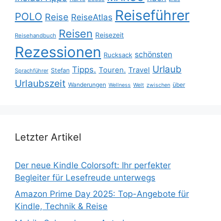
Reiseführer
POLO
Reise
ReiseAtlas
Reisen
Reisezeit
Reisehandbuch
Rezessionen
schönsten
Rucksack
Urlaub
Tipps.
Touren.
Travel
Stefan
Sprachführer
Urlaubszeit
Wanderungen
über
Wellness
Welt
zwischen
Letzter Artikel
Der neue Kindle Colorsoft: Ihr perfekter
Begleiter für Lesefreude unterwegs
Amazon Prime Day 2025: Top-Angebote für
Kindle, Technik & Reise