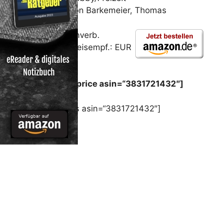
Von Barkemeier, Thomas
Unverb.
Preisempf.: EUR
9,80
Preis: [wpramaprice asin=“3831721432″]
[wpramareviews asin=“3831721432″]