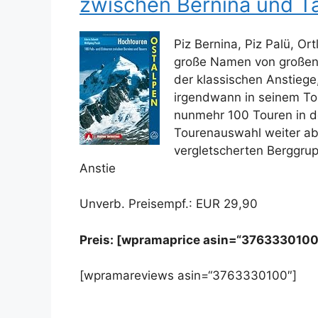
zwischen Bernina und T
Piz Bernina, Piz Palü, Or
große Namen von großen 
der klassischen Anstiege
irgendwann in seinem To
nunmehr 100 Touren in de
Tourenauswahl weiter ab
vergletscherten Berggru
Anstie
Unverb. Preisempf.: EUR 29,90
Preis: [wpramaprice asin=“3763330100
[wpramareviews asin=“3763330100″]