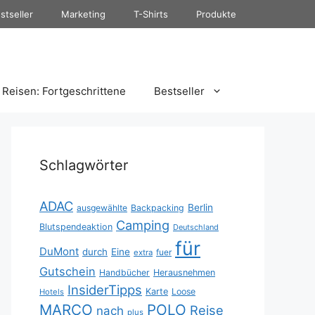
stseller
Marketing
T-Shirts
Produkte
Reisen: Fortgeschrittene
Bestseller
Schlagwörter
ADAC
Berlin
ausgewählte
Backpacking
Camping
Blutspendeaktion
Deutschland
für
DuMont
durch
Eine
fuer
extra
Gutschein
Handbücher
Herausnehmen
InsiderTipps
Karte
Loose
Hotels
MARCO
POLO
Reise
nach
plus