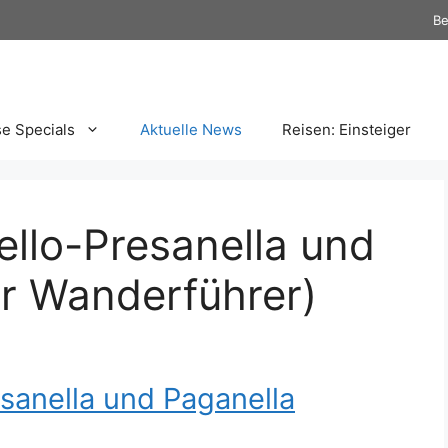
Be
se Specials
Aktuelle News
Reisen: Einsteiger
llo-Presanella und
er Wanderführer)
sanella und Paganella