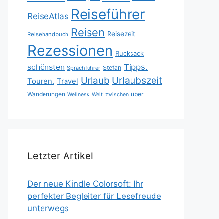
Reiseführer
ReiseAtlas
Reisen
Reisezeit
Reisehandbuch
Rezessionen
Rucksack
Tipps.
schönsten
Stefan
Sprachführer
Urlaubszeit
Urlaub
Touren.
Travel
Wanderungen
über
Wellness
Welt
zwischen
Letzter Artikel
Der neue Kindle Colorsoft: Ihr
perfekter Begleiter für Lesefreude
unterwegs