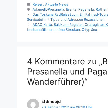
Kategorien
Reisen: Aktuelle News
Schlagwörter
AdamelloPresanella
,
Brenta
,
Paganella
,
Rother
Das Toskana RadReiseBuch. Ein Fahrrad-Toure
Serviceteil mit Tipps und Adressen Rezessionen
ADAC Karte, Baltikum: Register: Ortsregister. 
landschaftliche schöne Strecken, Citypläne
4 Kommentare zu „B
Presanella und Paga
Wanderführer)“
stdmsojd
20. Februar 2012 um 08:19 Uhr