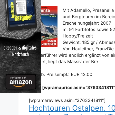
Mit Adamello, Presanell
und Bergtouren im Berei
Erscheinungsjahr: 2007
m. 91 Farbfotos sowie 52 
Hobby/Freizeit
Gewicht: 185 gr / Abme
Von Hauleitner, FranzDie
Wanderführer wird endlich ergänzt von ei
gebildet, liegt das Massiv der Bre
Unverb. Preisempf.: EUR 12,00
Preis: [wpramaprice asin=“3763341811″
[wpramareviews asin=“3763341811″]
Hochtouren Ostalpen. 10