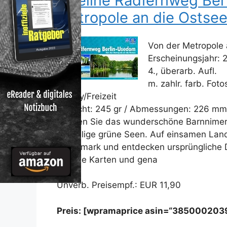
Bikeline Radfernweg Ber
Metropole an die Ostsee
Von der Metropole 
Erscheinungsjahr: 
4., überarb. Aufl.
m. zahlr. farb. Foto
Hobby/Freizeit
Gewicht: 245 gr / Abmessungen: 226 mm
erleben Sie das wunderschöne Barnnimer 
unzählige grüne Seen. Auf einsamen Land
Uckermark und entdecken ursprüngliche D
Präzise Karten und gena
Unverb. Preisempf.: EUR 11,90
Preis: [wpramaprice asin=“385000203