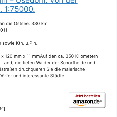
lin – Usedom. Von der
. 1:75000.
an die Ostsee. 330 km
2011
s sowie Ktn. u.Pln.
 x 120 mm x 11 mmAuf den ca. 350 Kilometern
Land, die tiefen Wälder der Schorfheide und
straßen druchqueren Sie die malerische
örfer und interessante Städte.
9″]