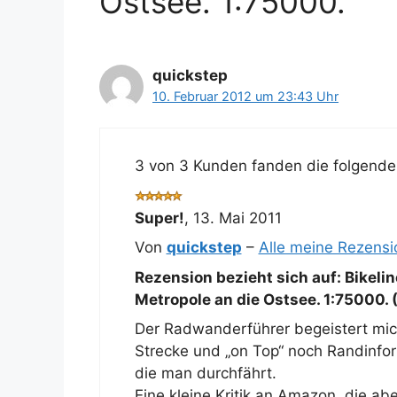
Ostsee. 1:75000.“
quickstep
10. Februar 2012 um 23:43 Uhr
3 von 3 Kunden fanden die folgende 
Super!
,
13. Mai 2011
Von
quickstep
–
Alle meine Rezens
Rezension bezieht sich auf:
Bikeli
Metropole an die Ostsee. 1:75000. 
Der Radwanderführer begeistert mich
Strecke und „on Top“ noch Randinfo
die man durchfährt.
Eine kleine Kritik an Amazon, die a