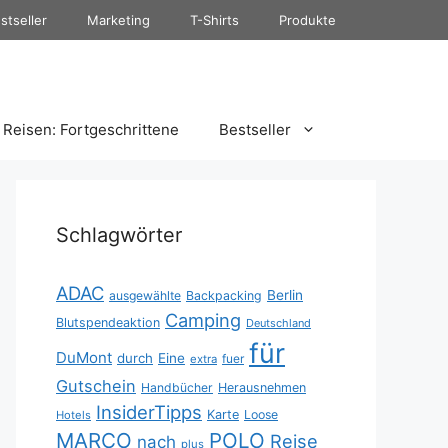
stseller
Marketing
T-Shirts
Produkte
Reisen: Fortgeschrittene
Bestseller
Schlagwörter
ADAC
Berlin
ausgewählte
Backpacking
Camping
Blutspendeaktion
Deutschland
für
DuMont
durch
Eine
fuer
extra
Gutschein
Handbücher
Herausnehmen
InsiderTipps
Karte
Loose
Hotels
MARCO
POLO
Reise
nach
plus