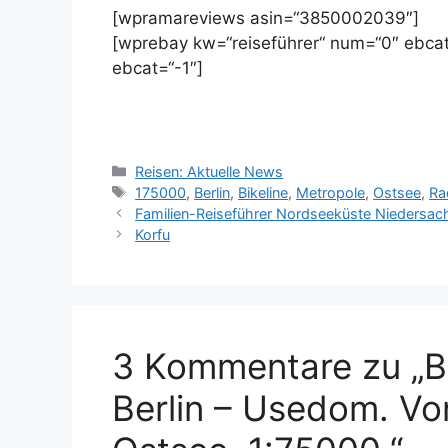
[wpramareviews asin=“3850002039″]
[wprebay kw=“reiseführer“ num=“0″ ebcat
ebcat=“-1″]
Kategorien
Reisen: Aktuelle News
Schlagwörter
175000
,
Berlin
,
Bikeline
,
Metropole
,
Ostsee
,
Ra
Familien-Reiseführer Nordseeküste Niedersa
Korfu
3 Kommentare zu „B
Berlin – Usedom. Vo