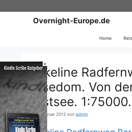
Zum
Inhalt
springen
Overnight-Europe.de
Home
Rei
×
Bikeline Radfern
Usedom. Von der
Ostsee. 1:75000.
10. Februar 2012
von
admin