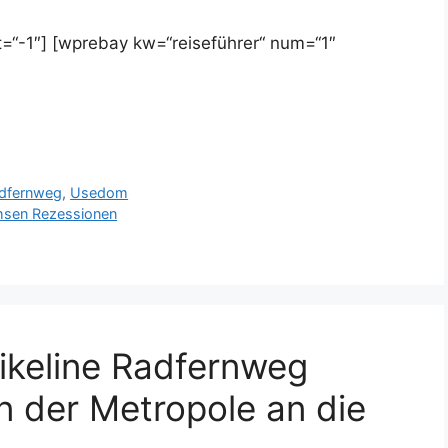
=“-1″] [wprebay kw=“reiseführer“ num=“1″
dfernweg
,
Usedom
chsen Rezessionen
ikeline Radfernweg
n der Metropole an die