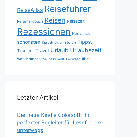
Reiseführer
ReiseAtlas
Reisen
Reisezeit
Reisehandbuch
Rezessionen
Rucksack
Tipps.
schönsten
Stefan
Sprachführer
Urlaubszeit
Urlaub
Touren.
Travel
Wanderungen
über
Wellness
Welt
zwischen
Letzter Artikel
Der neue Kindle Colorsoft: Ihr
perfekter Begleiter für Lesefreude
unterwegs