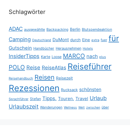
Schlagwörter
ADAC
Berlin
ausgewählte
Backpacking
Blutspendeaktion
für
Camping
DuMont
durch
Eine
fuer
Deutschland
extra
Gutschein
Handbücher
Herausnehmen
Hotels
MARCO
InsiderTipps
nach
Karte
Loose
plus
Reiseführer
POLO
Reise
ReiseAtlas
Reisen
Reisezeit
Reisehandbuch
Rezessionen
schönsten
Rucksack
Urlaub
Tipps.
Touren.
Travel
Stefan
Sprachführer
Urlaubszeit
Wanderungen
über
Wellness
Welt
zwischen