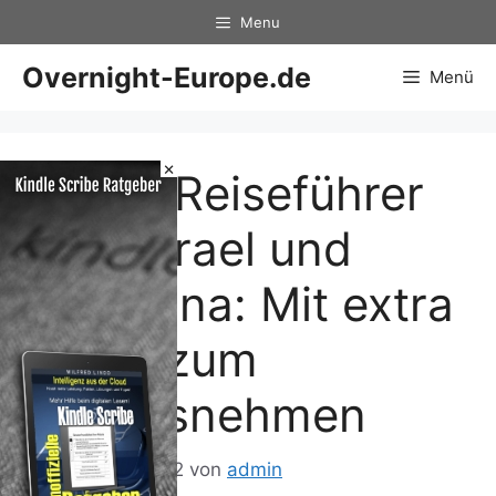
Zum
Menu
Inhalt
springen
Overnight-Europe.de
Menü
×
ADAC Reiseführer
plus Israel und
Palästina: Mit extra
Karte zum
Herausnehmen
22. Februar 2012
von
admin