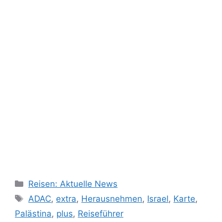
Kategorien
Reisen: Aktuelle News
Schlagwörter
ADAC
,
extra
,
Herausnehmen
,
Israel
,
Karte
,
Palästina
,
plus
,
Reiseführer