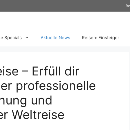
Be
se Specials
Aktuelle News
Reisen: Einsteiger
se – Erfüll dir
er professionelle
anung und
er Weltreise