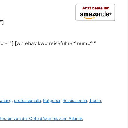
″]
=“-1″] [wprebay kw=“reiseführer“ num=“1″
lanung
,
professionelle
,
Ratgeber
,
Rezessionen
,
Traum
,
uren von der Côte dAzur bis zum Atlantik