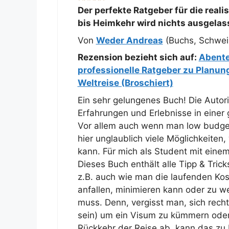
Der perfekte Ratgeber für die reali
bis Heimkehr wird nichts ausgelas
Von
Weder Andreas
(Buchs, Schwei
Rezension bezieht sich auf:
Abenteu
professionelle Ratgeber zu Planung
Weltreise (Broschiert)
Ein sehr gelungenes Buch! Die Autori
Erfahrungen und Erlebnisse in einer
Vor allem auch wenn man low budget
hier unglaublich viele Möglichkeiten
kann. Für mich als Student mit einem
Dieses Buch enthält alle Tipp & Tric
z.B. auch wie man die laufenden Ko
anfallen, minimieren kann oder zu w
muss. Denn, vergisst man, sich recht
sein) um ein Visum zu kümmern oder 
Rückkehr der Reise ab, kann das zu 