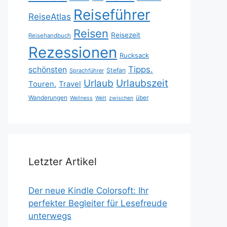
Reiseführer
ReiseAtlas
Reisen
Reisezeit
Reisehandbuch
Rezessionen
Rucksack
Tipps.
schönsten
Stefan
Sprachführer
Urlaubszeit
Urlaub
Touren.
Travel
Wanderungen
über
Wellness
Welt
zwischen
Letzter Artikel
Der neue Kindle Colorsoft: Ihr
perfekter Begleiter für Lesefreude
unterwegs