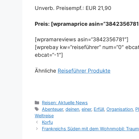
Unverb. Preisempf.: EUR 21,90
Preis: [wpramaprice asin=“3842356781
[wpramareviews asin=“3842356781″]
[wprebay kw=“reiseführer“ num=“0″ ebcat
ebcat=“-1″]
Ähnliche
Reiseführer Produkte
Kategorien
Reisen: Aktuelle News
Schlagwörter
Abenteuer
,
deinen
,
einer
,
Erfüll
,
Organisation
,
P
Weltreise
Korfu
Frankreichs Süden mit dem Wohnmobil: Traumto