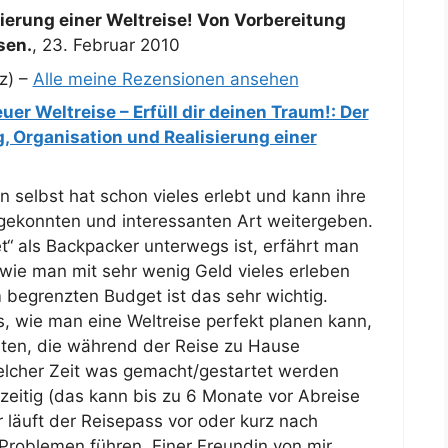
sierung einer Weltreise! Von Vorbereitung
sen.
,
23. Februar 2010
z) –
Alle meine Rezensionen ansehen
er Weltreise – Erfüll dir deinen Traum!: Der
, Organisation und Realisierung einer
n selbst hat schon vieles erlebt und kann ihre
 gekonnten und interessanten Art weitergeben.
“ als Backpacker unterwegs ist, erfährt man
, wie man mit sehr wenig Geld vieles erleben
 begrenzten Budget ist das sehr wichtig.
ks, wie man eine Weltreise perfekt planen kann,
sten, die während der Reise zu Hause
elcher Zeit was gemacht/gestartet werden
zeitig (das kann bis zu 6 Monate vor Abreise
läuft der Reisepass vor oder kurz nach
Problemen führen. Einer Freundin von mir