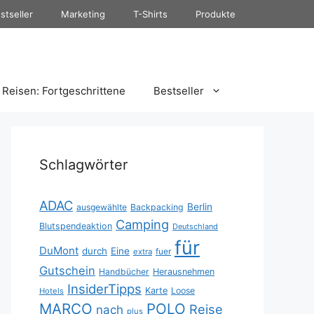
stseller
Marketing
T-Shirts
Produkte
Reisen: Fortgeschrittene
Bestseller
Schlagwörter
ADAC
Berlin
ausgewählte
Backpacking
Camping
Blutspendeaktion
Deutschland
für
DuMont
durch
Eine
fuer
extra
Gutschein
Handbücher
Herausnehmen
InsiderTipps
Karte
Loose
Hotels
MARCO
POLO
Reise
nach
plus