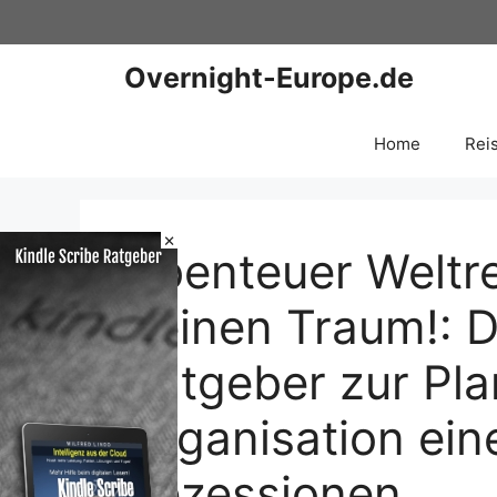
Zum
Inhalt
springen
Overnight-Europe.de
Home
Rei
×
Abenteuer Weltrei
deinen Traum!: D
Ratgeber zur Pl
Organisation ein
Rezessionen