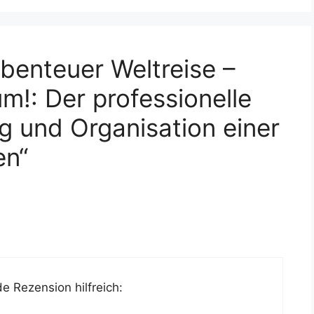
enteuer Weltreise –
um!: Der professionelle
g und Organisation einer
en“
e Rezension hilfreich: