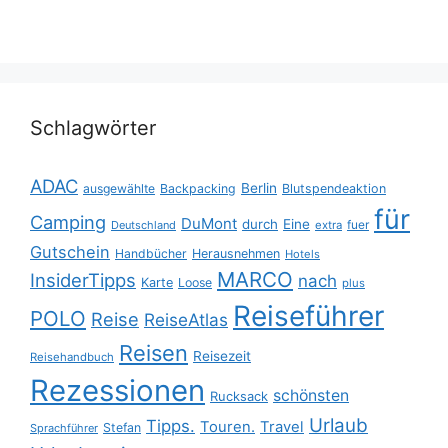
Schlagwörter
ADAC
Berlin
ausgewählte
Backpacking
Blutspendeaktion
für
Camping
DuMont
durch
Eine
fuer
Deutschland
extra
Gutschein
Handbücher
Herausnehmen
Hotels
MARCO
InsiderTipps
nach
Karte
Loose
plus
Reiseführer
POLO
Reise
ReiseAtlas
Reisen
Reisezeit
Reisehandbuch
Rezessionen
schönsten
Rucksack
Urlaub
Tipps.
Touren.
Travel
Stefan
Sprachführer