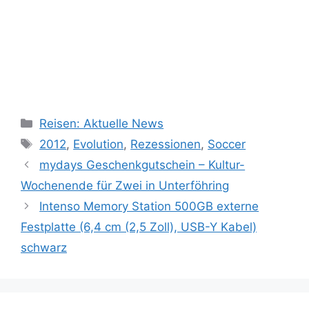
Kategorien
Reisen: Aktuelle News
Schlagwörter
2012
,
Evolution
,
Rezessionen
,
Soccer
mydays Geschenkgutschein – Kultur-
Wochenende für Zwei in Unterföhring
Intenso Memory Station 500GB externe
Festplatte (6,4 cm (2,5 Zoll), USB-Y Kabel)
schwarz