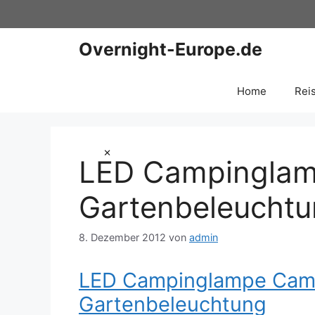
Zum
Inhalt
springen
Overnight-Europe.de
Home
Rei
×
LED Campinglam
Gartenbeleucht
8. Dezember 2012
von
admin
LED Campinglampe Camp
Gartenbeleuchtung