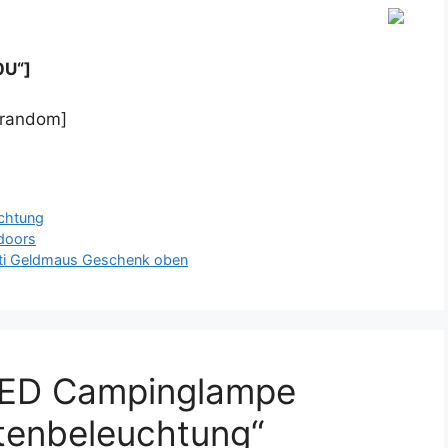
0U“]
/random]
chtung
tdoors
tti Geldmaus Geschenk oben
LED Campinglampe
tenbeleuchtung“