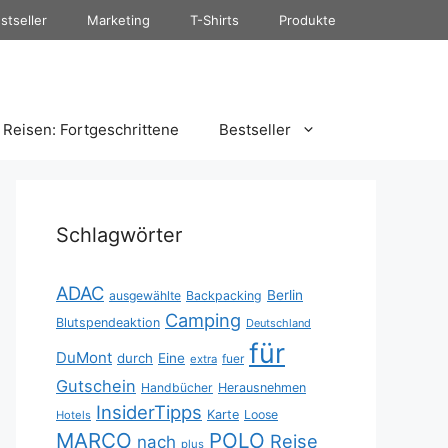
stseller
Marketing
T-Shirts
Produkte
Reisen: Fortgeschrittene
Bestseller
Schlagwörter
ADAC
Berlin
ausgewählte
Backpacking
Camping
Blutspendeaktion
Deutschland
für
DuMont
durch
Eine
fuer
extra
Gutschein
Handbücher
Herausnehmen
InsiderTipps
Karte
Loose
Hotels
MARCO
POLO
Reise
nach
plus