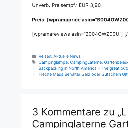
Unverb. Preisempf.: EUR 3,90
Preis: [wpramaprice asin=“B004OWZ0
[wpramareviews asin=“B004OWZ00U“] [
Kategorien
Reisen: Aktuelle News
Schlagwörter
Campinglampe
,
CampingLaterne
,
Gartenbeleu
Backpacking in North America – The great ou
Freche Maus Behälter Geld oder Gutschein Gi
3 Kommentare zu „
Campinglaterne Gar