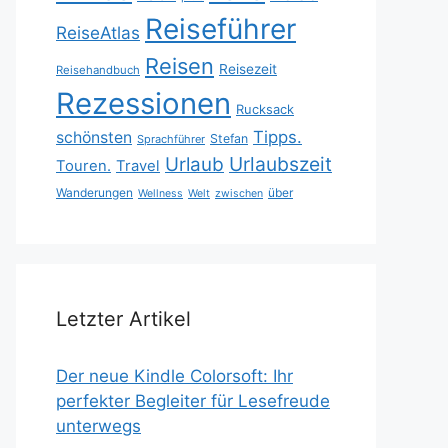
Reiseführer
ReiseAtlas
Reisen
Reisezeit
Reisehandbuch
Rezessionen
Rucksack
Tipps.
schönsten
Stefan
Sprachführer
Urlaubszeit
Urlaub
Touren.
Travel
Wanderungen
über
Wellness
Welt
zwischen
Letzter Artikel
Der neue Kindle Colorsoft: Ihr
perfekter Begleiter für Lesefreude
unterwegs