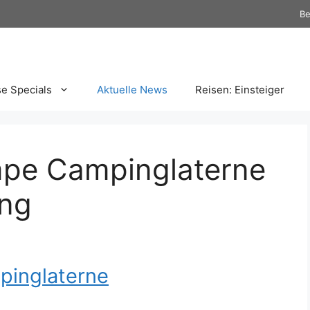
Be
se Specials
Aktuelle News
Reisen: Einsteiger
pe Campinglaterne
ung
inglaterne