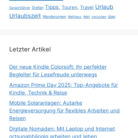
Urlaub
Tipps.
Touren.
Travel
Stefan
Sprachführer
Urlaubszeit
Wanderungen
über
Wellness
Welt
zwischen
Letzter Artikel
Der neue Kindle Colorsoft: Ihr perfekter
Begleiter für Lesefreude unterwegs
Amazon Prime Day 2025: Top-Angebote für
Kindle, Technik & Reise
Mobile Solaranlagen: Autarke
Energieversorgung für flexibles Arbeiten und
Reisen
Digitale Nomaden: Mit Laptop und Internet
ortsunabhängig arbeiten und leben